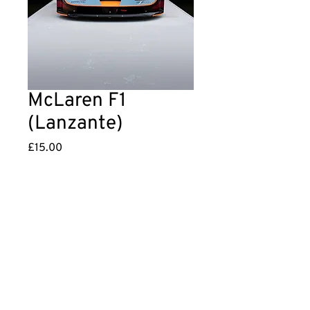
McLaren F1
(Lanzante)
Price
£15.00
Add to Cart
Lanzante McLaren F1, shot at Goodwood 
FoS.
©
2020-2025
- Adam Sewell